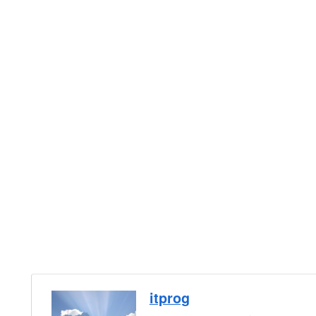
itprog