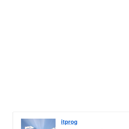
itprog